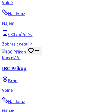
Volné
Na dotaz
Nájem
€30 /m²/měs.
Zobrazit detail
Kanceláře
IBC Příkop
Brno
Volné
Na dotaz
Nájem