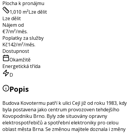
Plocha k pronájmu
1,010 m²
Lze dělit
Lze dělit
Nájem od
€
7
/m²/měs.
Poplatky za služby
Kč
142
/m²/měs.
Dostupnost
Okamžitě
Energetická třída
D
Popis
Budova Kovotermu patří k ulici Cejl již od roku 1983, kdy
byla postavena jako centrum provozoven tehdejšího
Kovopodniku Brno. Byly zde situovány opravny
elektrospotřebičů a spotřební elektroniky pro celou
oblast města Brna. Se změnou majitele doznala i změny