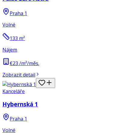
Praha 1
Volné
133
m²
Nájem
€23 /m²/měs.
Zobrazit detail
Kanceláře
Hybernská 1
Praha 1
Volné