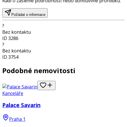
Rádi ti zašleme podrobnosti nebo domluvíme prohlídku.
Požádat o informace
?
Bez kontaktu
ID
3286
?
Bez kontaktu
ID
3754
Podobné nemovitosti
Kanceláře
Palace Savarin
Praha 1