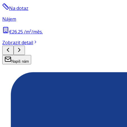
Na dotaz
Nájem
€26.25 /m²/měs.
Zobrazit detail
Napiš nám