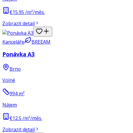
€15.95 /m²/měs.
Zobrazit detail
Kanceláře
BREEAM
Ponávka A3
Brno
Volné
994
m²
Nájem
€12.5 /m²/měs.
Zobrazit detail