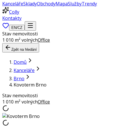
Kanceláře
Sklady
Obchody
Mapa
Služby
Trendy
Colly
Kontakty
EN
/
CZ
Stav nemovitosti
1 010 m² volných
Office
Zpět na hledání
Domů
Kanceláře
Brno
Kovoterm Brno
Stav nemovitosti
1 010 m² volných
Office