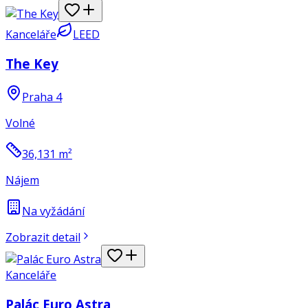
Kanceláře
LEED
The Key
Praha 4
Volné
36,131
m²
Nájem
Na vyžádání
Zobrazit detail
Kanceláře
Palác Euro Astra