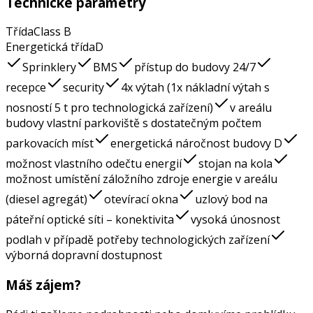
Technické parametry
Třída
Class
B
Energetická třída
D
Sprinklery
BMS
přístup do budovy 24/7
recepce
security
4x výtah (1x nákladní výtah s
nosností 5 t pro technologická zařízení)
v areálu
budovy vlastní parkoviště s dostatečným počtem
parkovacích míst
energetická náročnost budovy D
možnost vlastního odečtu energií
stojan na kola
možnost umístění záložního zdroje energie v areálu
(diesel agregát)
otevírací okna
uzlový bod na
páteřní optické síti – konektivita
vysoká únosnost
podlah v případě potřeby technologických zařízení
výborná dopravní dostupnost
Máš zájem?