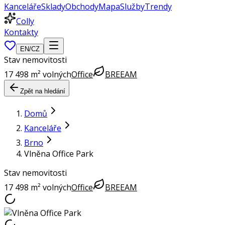
Kanceláře
Sklady
Obchody
Mapa
Služby
Trendy
Colly
Kontakty
EN
/
CZ
Stav nemovitosti
17 498 m² volných
Office
BREEAM
Zpět na hledání
Domů
Kanceláře
Brno
Vlněna Office Park
Stav nemovitosti
17 498 m² volných
Office
BREEAM