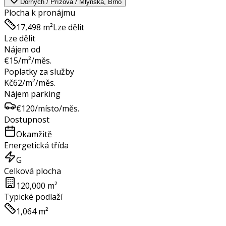
Dornych / Přízova / Mlýnská, Brno
Plocha k pronájmu
17,498 m²
Lze dělit
Lze dělit
Nájem od
€
15
/m²/měs.
Poplatky za služby
Kč
62
/m²/měs.
Nájem parking
€
120
/místo/měs.
Dostupnost
Okamžitě
Energetická třída
G
Celková plocha
120,000 m²
Typické podlaží
1,064 m²