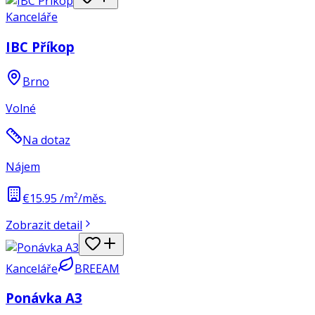
Kanceláře
IBC Příkop
Brno
Volné
Na dotaz
Nájem
€15.95 /m²/měs.
Zobrazit detail
Kanceláře
BREEAM
Ponávka A3