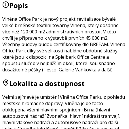
Popis
Vlněna Office Park je nový projekt revitalizace bývalé
velké brněnské textilní továrny Vlněna, který dosáhne
více než 120 000 m2 administrativních prostor. V této
chvíli je připraveno k výstavbě prvních 45 000 m2.
Všechny budovy budou certifikovány dle BREEAM. Vlněna
Office Park díky své velikosti nabídne obdobné služby,
které jsou k dispozici na Spielberk Office Centre a
spoustu služeb v nejbližším okolí, které jsou snadno
dosažitelné pěšky (Tesco, Galerie Vaňkovka a další).
Lokalita a dostupnost
Velmi zajímavé je umístění Vlněna Office Parku z pohledu
městské hromadné dopravy. Vlněna je de facto
obklopena všemi hlavními spojnicemi Brna (hlavní
autobusové nádraží Zvonařka, hlavní nádraží tramvají,
hlavní vlakové nádraží a autobusové nádraží pro další
linky u Grandhotelu Brno). Téměř 90 % všech obyvatel