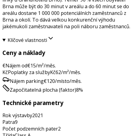
Brna může být do 30 minut v areálu a do 60 minut se do
areálu dostane 1 000 000 potenciálních zaměstnanců z
Brna a okolí. To dává velkou konkurenční výhodu
jakémukoli zaměstnavateli na poli náboru zaměstnanců.
Klíčové vlastnosti
Ceny a náklady
€
Nájem od
€
15
/m²/měs.
Kč
Poplatky za služby
Kč
62
/m²/měs.
Nájem parking
€
120
/místo/měs.
Započitatelná plocha (faktor)
8
%
Technické parametry
Rok výstavby
2021
Patra
9
Počet podzemních pater
2
Třída
Class
A