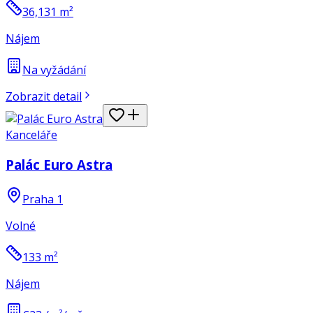
36,131
m²
Nájem
Na vyžádání
Zobrazit detail
Kanceláře
Palác Euro Astra
Praha 1
Volné
133
m²
Nájem