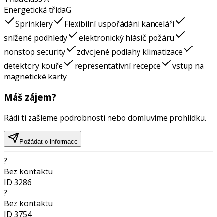
Energetická třída
G
Sprinklery
Flexibilní uspořádání kanceláří
snížené podhledy
elektronický hlásič požáru
nonstop security
zdvojené podlahy klimatizace
detektory kouře
representativní recepce
vstup na
magnetické karty
Máš zájem?
Rádi ti zašleme podrobnosti nebo domluvíme prohlídku.
Požádat o informace
?
Bez kontaktu
ID
3286
?
Bez kontaktu
ID
3754