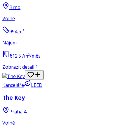
Brno
Volné
994
m²
Nájem
€12.5 /m²/měs.
Zobrazit detail
Kanceláře
LEED
The Key
Praha 4
Volné