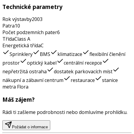
Technické parametry
Rok výstavby
2003
Patra
10
Počet podzemních pater
6
Třída
Class
A
Energetická třída
C
Sprinklery
BMS
klimatizace
flexibilní členění
prostor
optický kabel
centrální recepce
nepřetržitá ostraha
dostatek parkovacích míst
nákupní a zábavní centrum
restaurace
stanice
metra Flora
Máš zájem?
Rádi ti zašleme podrobnosti nebo domluvíme prohlídku.
Požádat o informace