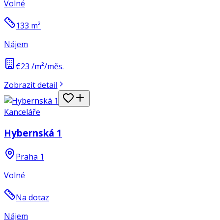
Volné
133
m²
Nájem
€23 /m²/měs.
Zobrazit detail
Kanceláře
Hybernská 1
Praha 1
Volné
Na dotaz
Nájem