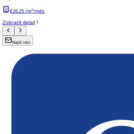
€26.25 /m²/měs.
Zobrazit detail
Napiš nám