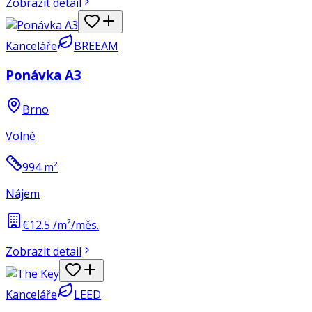
Zobrazit detail
Kanceláře
BREEAM
Ponávka A3
Brno
Volné
994
m²
Nájem
€12.5 /m²/měs.
Zobrazit detail
Kanceláře
LEED