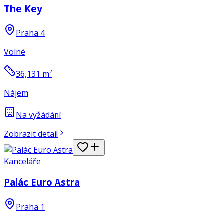
The Key
Praha 4
Volné
36,131
m²
Nájem
Na vyžádání
Zobrazit detail
Kanceláře
Palác Euro Astra
Praha 1