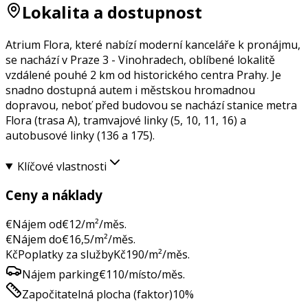
Lokalita a dostupnost
Atrium Flora, které nabízí moderní kanceláře k pronájmu,
se nachází v Praze 3 - Vinohradech, oblíbené lokalitě
vzdálené pouhé 2 km od historického centra Prahy. Je
snadno dostupná autem i městskou hromadnou
dopravou, neboť před budovou se nachází stanice metra
Flora (trasa A), tramvajové linky (5, 10, 11, 16) a
autobusové linky (136 a 175).
Klíčové vlastnosti
Ceny a náklady
€
Nájem od
€
12
/m²/měs.
€
Nájem do
€
16,5
/m²/měs.
Kč
Poplatky za služby
Kč
190
/m²/měs.
Nájem parking
€
110
/místo/měs.
Započitatelná plocha (faktor)
10
%