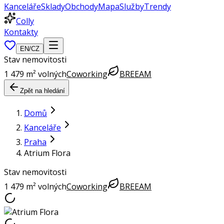
Kanceláře
Sklady
Obchody
Mapa
Služby
Trendy
Colly
Kontakty
EN
/
CZ
Stav nemovitosti
1 479 m² volných
Coworking
BREEAM
Zpět na hledání
Domů
Kanceláře
Praha
Atrium Flora
Stav nemovitosti
1 479 m² volných
Coworking
BREEAM