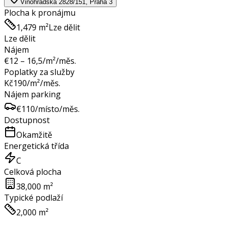
Vinohradská 2828/151, Praha 3
Plocha k pronájmu
1,479 m²
Lze dělit
Lze dělit
Nájem
€
12 – 16,5
/m²/měs.
Poplatky za služby
Kč
190
/m²/měs.
Nájem parking
€
110
/místo/měs.
Dostupnost
Okamžitě
Energetická třída
C
Celková plocha
38,000 m²
Typické podlaží
2,000 m²