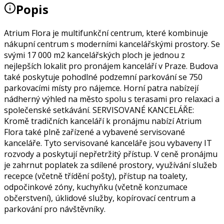
Popis
Atrium Flora je multifunkční centrum, které kombinuje
nákupní centrum s moderními kancelářskými prostory. Se
svými 17 000 m2 kancelářských ploch je jednou z
nejlepších lokalit pro pronájem kanceláří v Praze. Budova
také poskytuje pohodlné podzemní parkování se 750
parkovacími místy pro nájemce. Horní patra nabízejí
nádherný výhled na město spolu s terasami pro relaxaci a
společenské setkávání. SERVISOVANÉ KANCELÁŘE:
Kromě tradičních kanceláří k pronájmu nabízí Atrium
Flora také plně zařízené a vybavené servisované
kanceláře. Tyto servisované kanceláře jsou vybaveny IT
rozvody a poskytují nepřetržitý přístup. V ceně pronájmu
je zahrnut poplatek za sdílené prostory, využívání služeb
recepce (včetně třídění pošty), přístup na toalety,
odpočinkové zóny, kuchyňku (včetně konzumace
občerstvení), úklidové služby, kopírovací centrum a
parkování pro návštěvníky.