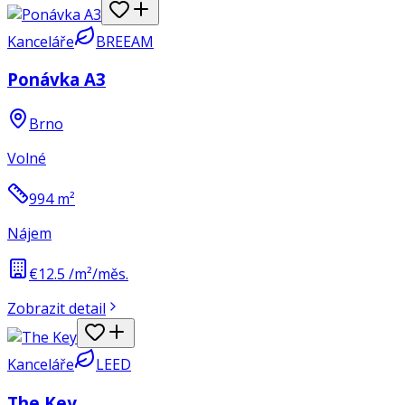
Kanceláře
BREEAM
Ponávka A3
Brno
Volné
994
m²
Nájem
€12.5 /m²/měs.
Zobrazit detail
Kanceláře
LEED
The Key