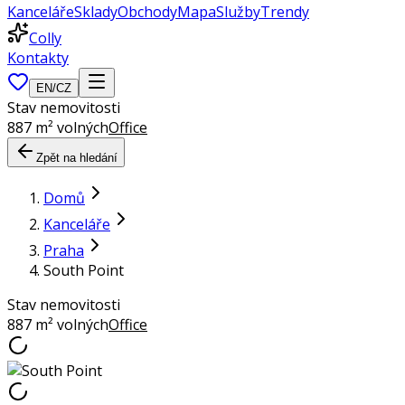
Kanceláře
Sklady
Obchody
Mapa
Služby
Trendy
Colly
Kontakty
EN
/
CZ
Stav nemovitosti
887 m² volných
Office
Zpět na hledání
Domů
Kanceláře
Praha
South Point
Stav nemovitosti
887 m² volných
Office