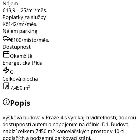
Nájem
€
13,9 – 25
/m²/měs.
Poplatky za služby
Kč
142
/m²/měs.
Nájem parking
€
100
/místo/měs.
Dostupnost
Okamžitě
Energetická třída
G
Celková plocha
7,450 m²
Popis
Výšková budova v Praze 4 s vynikající viditelností, dobrou
dostupností autem a napojením na dálnici D1. Budova
nabízí celkem 7450 m2 kancelářských prostor v 10-ti
podlažích a podzemní parkovací stání.