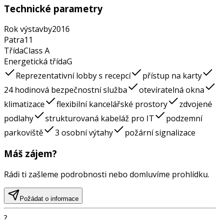
Technické parametry
Rok výstavby
2016
Patra
11
Třída
Class
A
Energetická třída
G
Reprezentativní lobby s recepcí
přístup na karty
24 hodinová bezpečnostní služba
otevíratelná okna
klimatizace
flexibilní kancelářské prostory
zdvojené
podlahy
strukturovaná kabeláž pro IT
podzemní
parkoviště
3 osobní výtahy
požární signalizace
Máš zájem?
Rádi ti zašleme podrobnosti nebo domluvíme prohlídku.
Požádat o informace
?