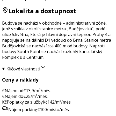
Lokalita a dostupnost
Budova se nachází v obchodně – administrativní zóně,
jenž vznikla v okolí stanice metra „Budějovická“, podél
ulice 5.května, která je hlavní dopravní tepnou Prahy 4 a
napojuje se na dálnici D1 vedoucí do Brna. Stanice metra
Budějovická se nachází cca 400 m od budovy. Naproti
budovy South Point se nachází rozlehlý kancelářský
komplex BB Centrum.
Klíčové vlastnosti
Ceny a náklady
€
Nájem od
€
13,9
/m²/měs.
€
Nájem do
€
25
/m²/měs.
Kč
Poplatky za služby
Kč
142
/m²/měs.
Nájem parking
€
100
/místo/měs.