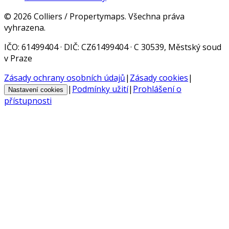
©
2026
Colliers / Propertymaps.
Všechna práva
vyhrazena.
IČO
: 61499404 ·
DIČ
: CZ61499404 · C 30539, Městský soud
v Praze
Zásady ochrany osobních údajů
|
Zásady cookies
|
|
Podmínky užití
|
Prohlášení o
Nastavení cookies
přístupnosti