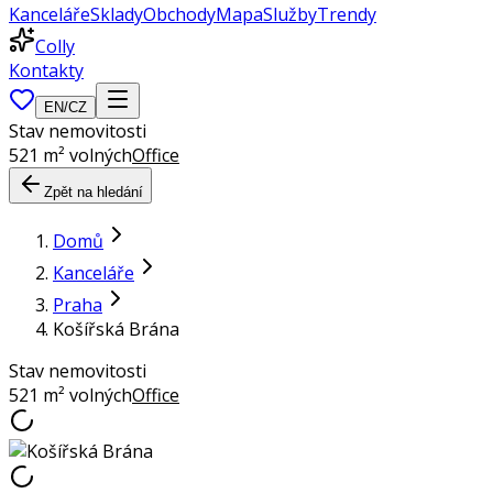
Kanceláře
Sklady
Obchody
Mapa
Služby
Trendy
Colly
Kontakty
EN
/
CZ
Stav nemovitosti
521 m² volných
Office
Zpět na hledání
Domů
Kanceláře
Praha
Košířská Brána
Stav nemovitosti
521 m² volných
Office