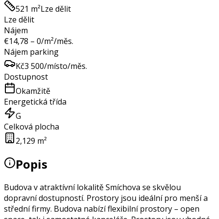
521 m²
Lze dělit
Lze dělit
Nájem
€
14,78 – 0
/m²/měs.
Nájem parking
Kč
3 500
/místo/měs.
Dostupnost
Okamžitě
Energetická třída
G
Celková plocha
2,129 m²
Popis
Budova v atraktívní lokalitě Smíchova se skvělou
dopravní dostupností. Prostory jsou ideální pro menší a
střední firmy. Budova nabízí flexibilní prostory – open