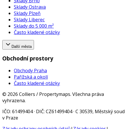
Sklady Brno
Sklady Ostrava
Sklady Plzeň
Sklady Liberec
Sklady do 5 000 m²
Často kladené otázky
Další města
Obchodní prostory
Obchody Praha
Pařížská a okolí
Často kladené otázky
©
2026
Colliers / Propertymaps.
Všechna práva
vyhrazena.
IČO
: 61499404 ·
DIČ
: CZ61499404 · C 30539, Městský soud
v Praze
Zásady ochrany osobních údajů
|
Zásady cookies
|