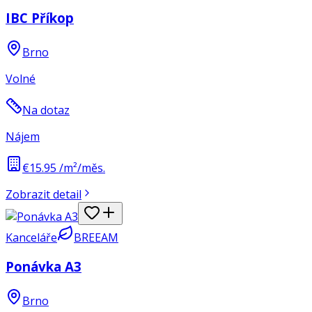
IBC Příkop
Brno
Volné
Na dotaz
Nájem
€15.95 /m²/měs.
Zobrazit detail
Kanceláře
BREEAM
Ponávka A3
Brno