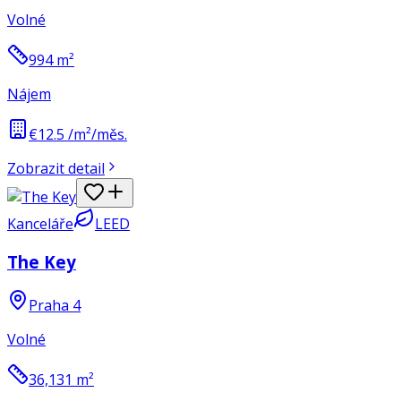
Volné
994
m²
Nájem
€12.5 /m²/měs.
Zobrazit detail
Kanceláře
LEED
The Key
Praha 4
Volné
36,131
m²