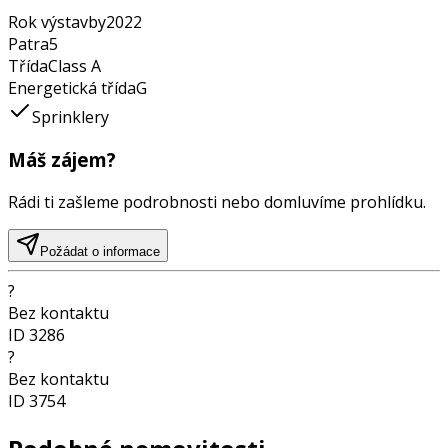
Rok výstavby
2022
Patra
5
Třída
Class
A
Energetická třída
G
Sprinklery
Máš zájem?
Rádi ti zašleme podrobnosti nebo domluvíme prohlídku.
Požádat o informace
?
Bez kontaktu
ID
3286
?
Bez kontaktu
ID
3754