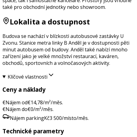
space, tak i samostatné kanceláře. Prostory jsou vhodné
také pro obchodní jednotky nebo showroom.
Lokalita a dostupnost
Budova se nachází v blízkosti autobusové zastávky U
Zvonu. Stanice metra linky B Anděl je v dostupnosti pěti
minut autobusem od budovy. Anděl také nabízí mnoho
zařízení jako je velké množství restaurací, kaváren,
obchodů, sportovních a volnočasových aktivity.
Klíčové vlastnosti
Ceny a náklady
€
Nájem od
€
14,78
/m²/měs.
€
Nájem do
€
0
/m²/měs.
Nájem parking
Kč
3 500
/místo/měs.
Technické parametry