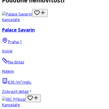
Podobné nemovitosti
Kanceláře
Palace Savarin
Praha 1
Volné
Na dotaz
Nájem
€30 /m²/měs.
Zobrazit detail
Kanceláře