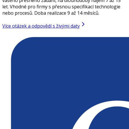
vašeho přesného zadání, na dlouhodobý nájem 7 až 15
let. Vhodné pro firmy s přesnou specifikací technologie
nebo procesů. Doba realizace 9 až 14 měsíců.
Více otázek a odpovědí s živými daty