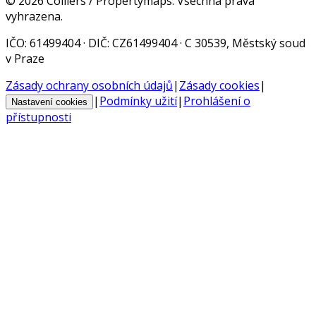
©
2026
Colliers / Propertymaps.
Všechna práva
vyhrazena.
IČO
: 61499404 ·
DIČ
: CZ61499404 · C 30539, Městský soud
v Praze
Zásady ochrany osobních údajů
|
Zásady cookies
|
|
Podmínky užití
|
Prohlášení o
Nastavení cookies
přístupnosti