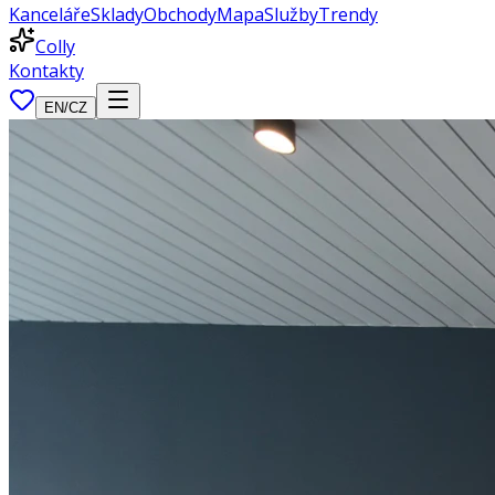
Kanceláře
Sklady
Obchody
Mapa
Služby
Trendy
Colly
Kontakty
EN
/
CZ