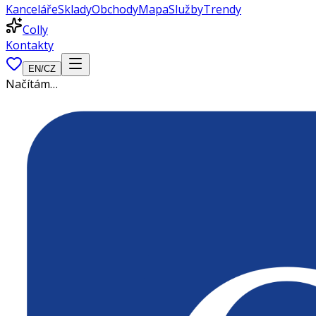
Kanceláře
Sklady
Obchody
Mapa
Služby
Trendy
Colly
Kontakty
EN
/
CZ
Načítám…