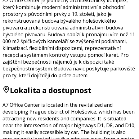
A7 Office Center je jedinečný architektonický komplex,
který kombinuje moderní administrativní a obchodní
prostory s původními prvky z 19. století, jako je
rekonstruovaná budova bývalého holešovického
pivovaru a zrekonstruovaná administrativní budova
bývalého pivovaru. Budova nabízí k pronájmu více než 11
000 m2 špičkových kanceláří se zvýšenými podlahami,
klimatizací, flexibilními dispozicemi, reprezentativní
recepcí a systémem kontroly vstupu pomocí karet. Pro
zajištění bezpečnosti nájemců je k dispozici také
bezpečnostní systém. Budova navíc poskytuje parkoviště
pro ty, kteří dojíždějí do práce autem.
Lokalita a dostupnost
A7 Office Center is located in the revitalized and
developing Prague district of Holešovice, which has been
attracting new residents and companies. It is situated
near the intersection of major highways D1, D8, and D10,
making it easily accessible by car. The building is also
conveniently located just five minutes away from a metro