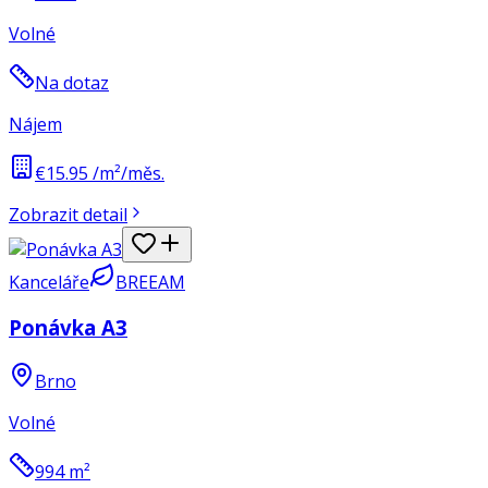
Volné
Na dotaz
Nájem
€15.95 /m²/měs.
Zobrazit detail
Kanceláře
BREEAM
Ponávka A3
Brno
Volné
994
m²