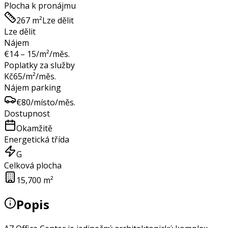
Plocha k pronájmu
267 m²
Lze dělit
Lze dělit
Nájem
€
14 – 15
/m²/měs.
Poplatky za služby
Kč
65
/m²/měs.
Nájem parking
€
80
/místo/měs.
Dostupnost
Okamžitě
Energetická třída
G
Celková plocha
15,700 m²
Popis