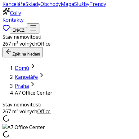
Kanceláře
Sklady
Obchody
Mapa
Služby
Trendy
Colly
Kontakty
EN
/
CZ
Stav nemovitosti
267 m² volných
Office
Zpět na hledání
Domů
Kanceláře
Praha
A7 Office Center
Stav nemovitosti
267 m² volných
Office