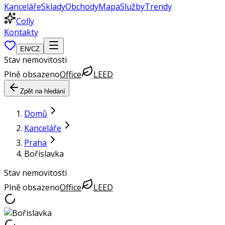
Kanceláře
Sklady
Obchody
Mapa
Služby
Trendy
Colly
Kontakty
EN
/
CZ
Stav nemovitosti
Plně obsazeno
Office
LEED
Zpět na hledání
Domů
Kanceláře
Praha
Bořislavka
Stav nemovitosti
Plně obsazeno
Office
LEED