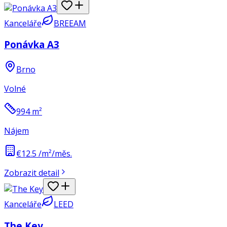
Kanceláře
BREEAM
Ponávka A3
Brno
Volné
994
m²
Nájem
€12.5 /m²/měs.
Zobrazit detail
Kanceláře
LEED
The Key