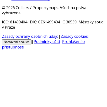
©
2026
Colliers / Propertymaps.
Všechna práva
vyhrazena.
IČO
: 61499404 ·
DIČ
: CZ61499404 · C 30539, Městský soud
v Praze
Zásady ochrany osobních údajů
|
Zásady cookies
|
|
Podmínky užití
|
Prohlášení o
Nastavení cookies
přístupnosti