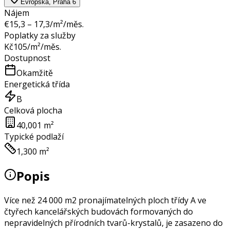
Evropská, Praha 6
Nájem
€
15,3 – 17,3
/m²/měs.
Poplatky za služby
Kč
105
/m²/měs.
Dostupnost
Okamžitě
Energetická třída
B
Celková plocha
40,001 m²
Typické podlaží
1,300 m²
Popis
Více než 24 000 m2 pronajímatelných ploch třídy A ve
čtyřech kancelářských budovách formovaných do
nepravidelných přírodních tvarů-krystalů, je zasazeno do