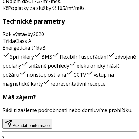
€
Nájem do
€
17,3
/m²/měs.
Kč
Poplatky za služby
Kč
105
/m²/měs.
Technické parametry
Rok výstavby
2020
Třída
Class
A
Energetická třída
B
Sprinklery
BMS
Flexibilní uspořádání
zdvojené
podlahy
snížené podhledy
elektronický hlásič
požáru
nonstop ostraha
CCTV
vstup na
magnetické karty
representativní recepce
Máš zájem?
Rádi ti zašleme podrobnosti nebo domluvíme prohlídku.
Požádat o informace
?