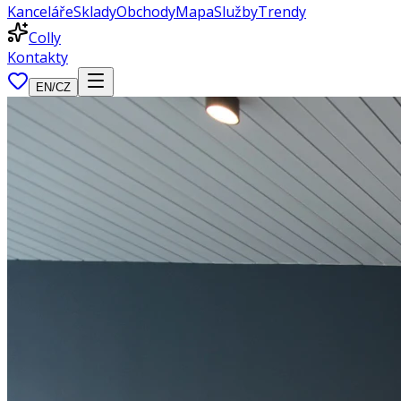
Kanceláře
Sklady
Obchody
Mapa
Služby
Trendy
Colly
Kontakty
EN
/
CZ