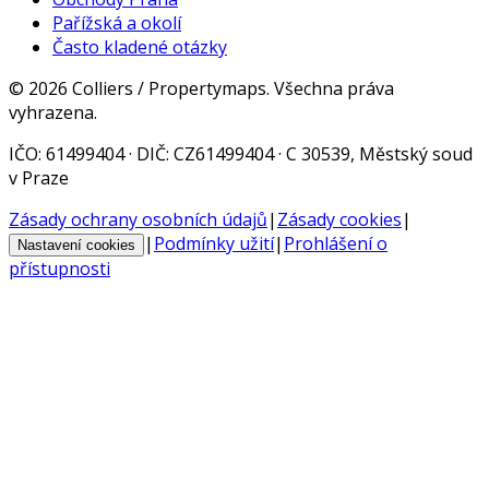
Pařížská a okolí
Často kladené otázky
©
2026
Colliers / Propertymaps.
Všechna práva
vyhrazena.
IČO
: 61499404 ·
DIČ
: CZ61499404 · C 30539, Městský soud
v Praze
Zásady ochrany osobních údajů
|
Zásady cookies
|
|
Podmínky užití
|
Prohlášení o
Nastavení cookies
přístupnosti