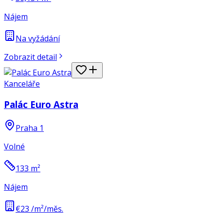
Nájem
Na vyžádání
Zobrazit detail
Kanceláře
Palác Euro Astra
Praha 1
Volné
133
m²
Nájem
€23 /m²/měs.