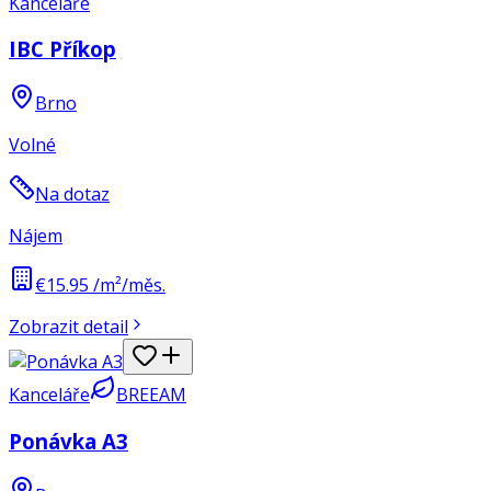
Kanceláře
IBC Příkop
Brno
Volné
Na dotaz
Nájem
€15.95 /m²/měs.
Zobrazit detail
Kanceláře
BREEAM
Ponávka A3