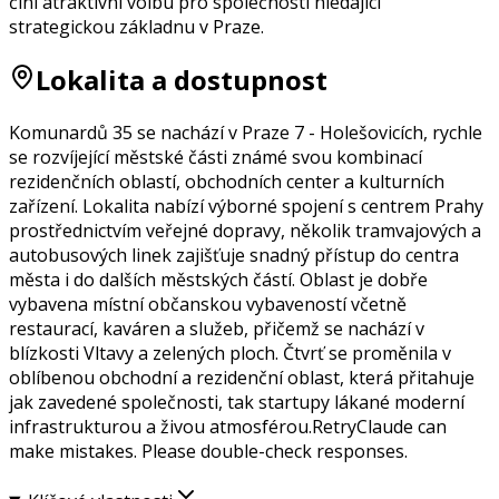
činí atraktivní volbu pro společnosti hledající
strategickou základnu v Praze.
Lokalita a dostupnost
Komunardů 35 se nachází v Praze 7 - Holešovicích, rychle
se rozvíjející městské části známé svou kombinací
rezidenčních oblastí, obchodních center a kulturních
zařízení. Lokalita nabízí výborné spojení s centrem Prahy
prostřednictvím veřejné dopravy, několik tramvajových a
autobusových linek zajišťuje snadný přístup do centra
města i do dalších městských částí. Oblast je dobře
vybavena místní občanskou vybaveností včetně
restaurací, kaváren a služeb, přičemž se nachází v
blízkosti Vltavy a zelených ploch. Čtvrť se proměnila v
oblíbenou obchodní a rezidenční oblast, která přitahuje
jak zavedené společnosti, tak startupy lákané moderní
infrastrukturou a živou atmosférou.RetryClaude can
make mistakes. Please double-check responses.