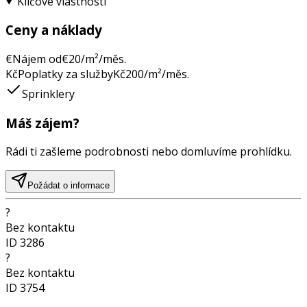
Klíčové vlastnosti
Ceny a náklady
€
Nájem od
€
20
/m²/měs.
Kč
Poplatky za služby
Kč
200
/m²/měs.
Sprinklery
Máš zájem?
Rádi ti zašleme podrobnosti nebo domluvíme prohlídku.
Požádat o informace
?
Bez kontaktu
ID
3286
?
Bez kontaktu
ID
3754