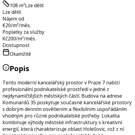
108 m²
Lze dělit
Lze dělit
Nájem od
€
20
/m²/měs.
Poplatky za služby
Kč
200
/m²/měs.
Dostupnost
Okamžitě
Popis
Tento moderní kancelářský prostor v Praze 7 nabízí
profesionální podnikatelské prostředí v jedné z
nejdynamičtějších městských částí. Budova na adrese
Komunardů 35 poskytuje současné kancelářské prostory
s dobrým denním osvětlením a flexibilním uspořádáním
vhodným pro různé podnikatelské potřeby. Lokalita
kombinuje výhody městské infrastruktury s kreativní
energií, která charakterizuje oblast Holešovic, což z ní