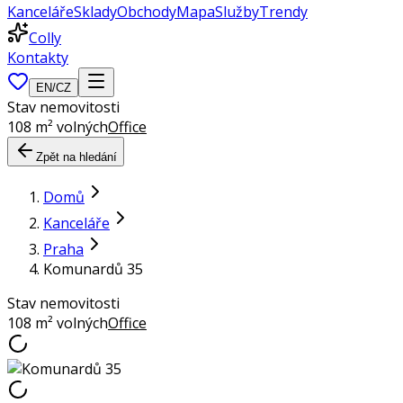
Kanceláře
Sklady
Obchody
Mapa
Služby
Trendy
Colly
Kontakty
EN
/
CZ
Stav nemovitosti
108 m² volných
Office
Zpět na hledání
Domů
Kanceláře
Praha
Komunardů 35
Stav nemovitosti
108 m² volných
Office