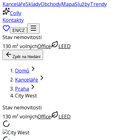
Kanceláře
Sklady
Obchody
Mapa
Služby
Trendy
Colly
Kontakty
EN
/
CZ
Stav nemovitosti
130 m² volných
Office
LEED
Zpět na hledání
Domů
Kanceláře
Praha
City West
Stav nemovitosti
130 m² volných
Office
LEED