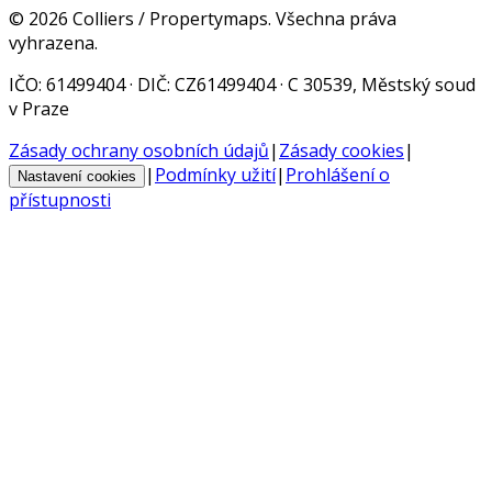
©
2026
Colliers / Propertymaps.
Všechna práva
vyhrazena.
IČO
: 61499404 ·
DIČ
: CZ61499404 · C 30539, Městský soud
v Praze
Zásady ochrany osobních údajů
|
Zásady cookies
|
|
Podmínky užití
|
Prohlášení o
Nastavení cookies
přístupnosti