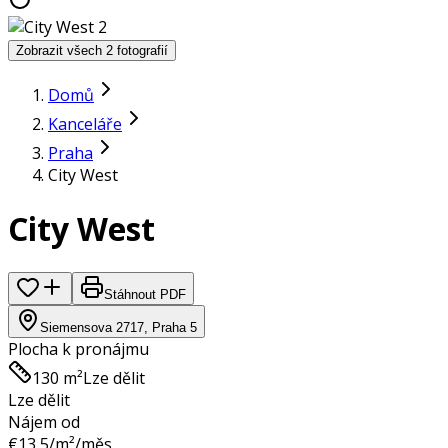
Zobrazit všech 2 fotografií
Domů
Kanceláře
Praha
City West
City West
Stáhnout PDF
Siemensova 2717, Praha 5
Plocha k pronájmu
130 m²
Lze dělit
Lze dělit
Nájem od
€
13,5
/m²/měs.