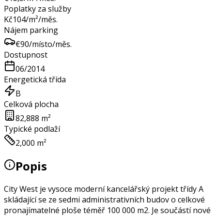
Poplatky za služby
Kč
104
/m²/měs.
Nájem parking
€
90
/místo/měs.
Dostupnost
06/2014
Energetická třída
B
Celková plocha
82,888 m²
Typické podlaží
2,000 m²
Popis
City West je vysoce moderní kancelářský projekt třídy A
skládající se ze sedmi administrativních budov o celkové
pronajímatelné ploše téměř 100 000 m2. Je součástí nové