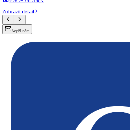
€26.25 /m²/měs.
Zobrazit detail
Napiš nám