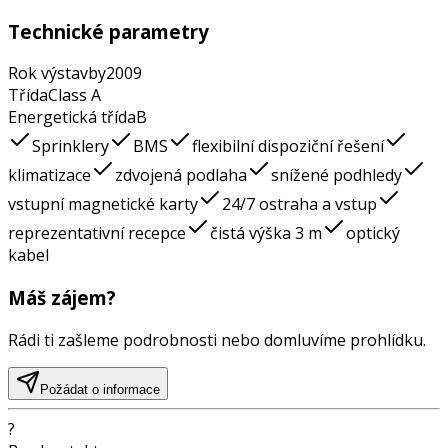
Technické parametry
Rok výstavby
2009
Třída
Class
A
Energetická třída
B
Sprinklery
BMS
flexibilní dispoziční řešení
klimatizace
zdvojená podlaha
snížené podhledy
vstupní magnetické karty
24/7 ostraha a vstup
reprezentativní recepce
čistá výška 3 m
optický
kabel
Máš zájem?
Rádi ti zašleme podrobnosti nebo domluvíme prohlídku.
Požádat o informace
?