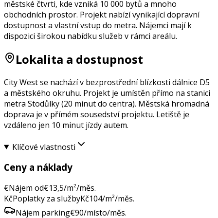
městské čtvrti, kde vzniká 10 000 bytů a mnoho
obchodních prostor. Projekt nabízí vynikající dopravní
dostupnost a vlastní vstup do metra. Nájemci mají k
dispozici širokou nabídku služeb v rámci areálu.
Lokalita a dostupnost
City West se nachází v bezprostřední blízkosti dálnice D5
a městského okruhu. Projekt je umístěn přímo na stanici
metra Stodůlky (20 minut do centra). Městská hromadná
doprava je v přímém sousedství projektu. Letiště je
vzdáleno jen 10 minut jízdy autem.
Klíčové vlastnosti
Ceny a náklady
€
Nájem od
€
13,5
/m²/měs.
Kč
Poplatky za služby
Kč
104
/m²/měs.
Nájem parking
€
90
/místo/měs.