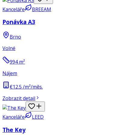
Kanceláře
BREEAM
Ponávka A3
Brno
Volné
994
m²
Nájem
€12.5 /m²/měs.
Zobrazit detail
Kanceláře
LEED
The Key