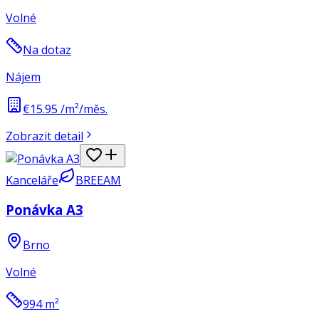
Volné
Na dotaz
Nájem
€15.95 /m²/měs.
Zobrazit detail
Kanceláře
BREEAM
Ponávka A3
Brno
Volné
994
m²