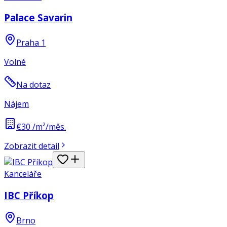
Palace Savarin
Praha 1
Volné
Na dotaz
Nájem
€30 /m²/měs.
Zobrazit detail
Kanceláře
IBC Příkop
Brno