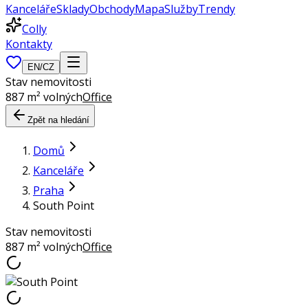
Kanceláře
Sklady
Obchody
Mapa
Služby
Trendy
Colly
Kontakty
EN
/
CZ
Stav nemovitosti
887 m² volných
Office
Zpět na hledání
Domů
Kanceláře
Praha
South Point
Stav nemovitosti
887 m² volných
Office