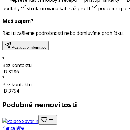
Reprezentativní lobby s recepcí
přístup na karty
2
podlahy
strukturovaná kabeláž pro IT
podzemní park
Máš zájem?
Rádi ti zašleme podrobnosti nebo domluvíme prohlídku.
Požádat o informace
?
Bez kontaktu
ID
3286
?
Bez kontaktu
ID
3754
Podobné nemovitosti
Kanceláře