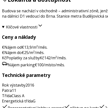
Budova se nachází v obchodně – administrativní zóně, jenž v
na dálnici D1 vedoucí do Brna. Stanice metra Budějovická 
Klíčové vlastnosti
Ceny a náklady
€
Nájem od
€
13,9
/m²/měs.
€
Nájem do
€
25
/m²/měs.
Kč
Poplatky za služby
Kč
142
/m²/měs.
Nájem parking
€
100
/místo/měs.
Technické parametry
Rok výstavby
2016
Patra
11
Třída
Class
A
Energetická třída
G