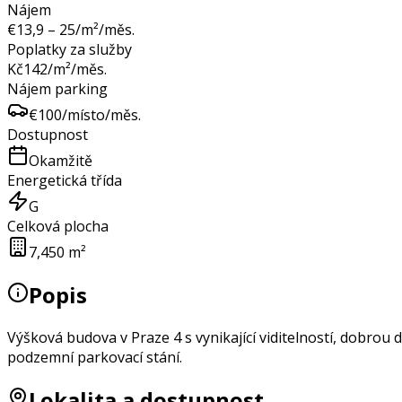
Nájem
€
13,9 – 25
/m²/měs.
Poplatky za služby
Kč
142
/m²/měs.
Nájem parking
€
100
/místo/měs.
Dostupnost
Okamžitě
Energetická třída
G
Celková plocha
7,450 m²
Popis
Výšková budova v Praze 4 s vynikající viditelností, dobrou
podzemní parkovací stání.
Lokalita a dostupnost