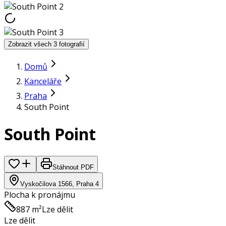
Zobrazit všech 3 fotografií
Domů
Kanceláře
Praha
South Point
South Point
Stáhnout PDF
Vyskočilova 1566, Praha 4
Plocha k pronájmu
887 m²
Lze dělit
Lze dělit