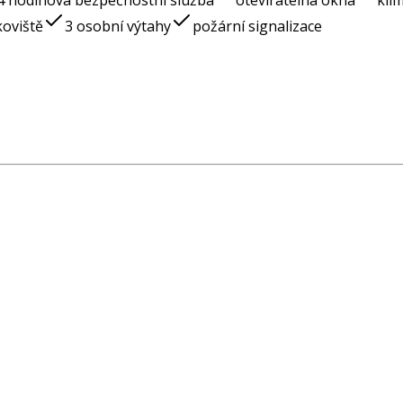
4 hodinová bezpečnostní služba
otevíratelná okna
kli
oviště
3 osobní výtahy
požární signalizace