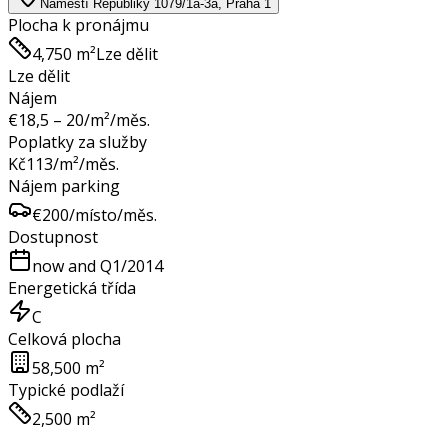
Náměstí Republiky 1079/1a-3a, Praha 1
Plocha k pronájmu
4,750 m²
Lze dělit
Lze dělit
Nájem
€
18,5 – 20
/m²/měs.
Poplatky za služby
Kč
113
/m²/měs.
Nájem parking
€
200
/místo/měs.
Dostupnost
now and Q1/2014
Energetická třída
C
Celková plocha
58,500 m²
Typické podlaží
2,500 m²