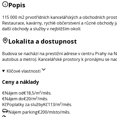
Popis
115 000 m2 prvotřídních kancelářských a obchodních prost
Restaurace, kavárny, rychlé občerstvení a různé obchody ja
další obchody a služby v nejbližším okolí.
Lokalita a dostupnost
Budova se nachází na prestižní adrese v centru Prahy na N
autobus a metro). Kancelářské prostory k pronájmu se nach
Klíčové vlastnosti
Ceny a náklady
€
Nájem od
€
18,5
/m²/měs.
€
Nájem do
€
20
/m²/měs.
Kč
Poplatky za služby
Kč
113
/m²/měs.
Nájem parking
€
200
/místo/měs.