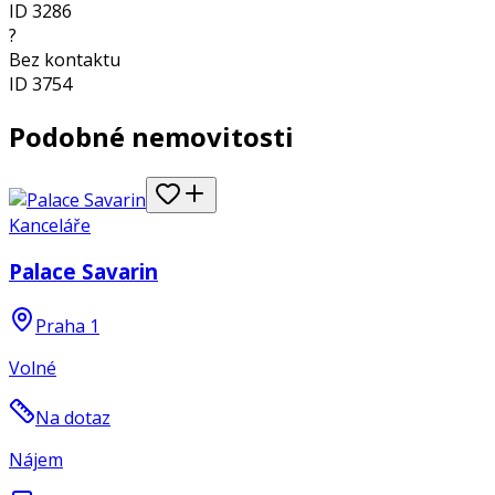
ID
3286
?
Bez kontaktu
ID
3754
Podobné nemovitosti
Kanceláře
Palace Savarin
Praha 1
Volné
Na dotaz
Nájem