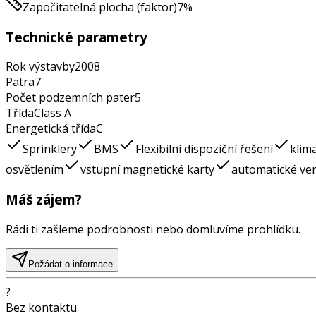
Započitatelná plocha (faktor)
7
%
Technické parametry
Rok výstavby
2008
Patra
7
Počet podzemních pater
5
Třída
Class
A
Energetická třída
C
Sprinklery
BMS
Flexibilní dispoziční řešení
klima
osvětlením
vstupní magnetické karty
automatické ven
Máš zájem?
Rádi ti zašleme podrobnosti nebo domluvíme prohlídku.
Požádat o informace
?
Bez kontaktu