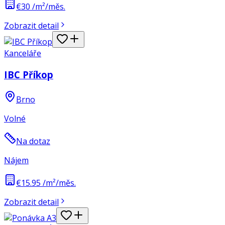
€30 /m²/měs.
Zobrazit detail
Kanceláře
IBC Příkop
Brno
Volné
Na dotaz
Nájem
€15.95 /m²/měs.
Zobrazit detail