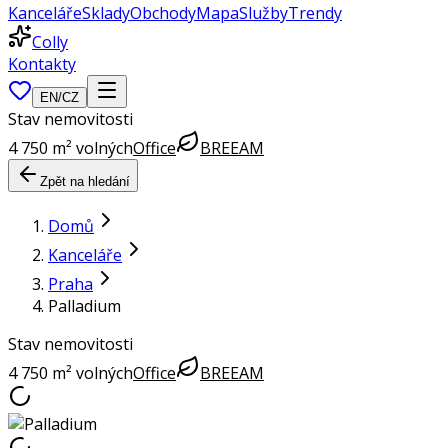
Kanceláře
Sklady
Obchody
Mapa
Služby
Trendy
Colly
Kontakty
EN
/
CZ
Stav nemovitosti
4 750 m² volných
Office
BREEAM
Zpět na hledání
Domů
Kanceláře
Praha
Palladium
Stav nemovitosti
4 750 m² volných
Office
BREEAM